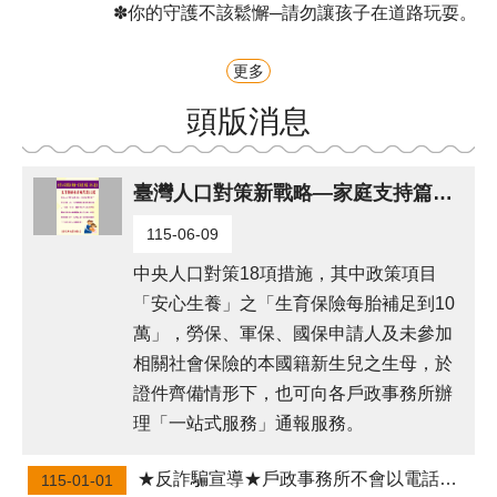
✽你的守護不該鬆懈─請勿讓孩子在道路玩耍。
更多
頭版消息
臺灣人口對策新戰略—家庭支持篇「安心生養」:生育保險每胎補足到10萬。
115-06-09
中央人口對策18項措施，其中政策項目
「安心生養」之「生育保險每胎補足到10
萬」，勞保、軍保、國保申請人及未參加
相關社會保險的本國籍新生兒之生母，於
證件齊備情形下，也可向各戶政事務所辦
理「一站式服務」通報服務。
★反詐騙宣導★戶政事務所不會以電話語音或簡訊索取個人資料，如果接獲不明戶政語音、簡訊通知、或是自稱戶政機關(人員)可疑電話，請先向戶政事務所查證或撥打165反詐騙專線，避免受騙。
115-01-01