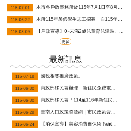
本市各戶政事務所於115年7月1日至8月31日辦理清查「未換發新式國民身分證者」之戶籍狀況，請民眾配合戶政人員辦理人口清查作業。
115-07-01
本所115年暑假學生志工招募，自115年6月28日起開始受理報名，歡迎本市高中及國民中學學生報名參加。
115-06-22
【戶政宣導】0~未滿2歲兒童育兒津貼、托育補助宣導，提醒新生兒父母除辦理出生登記領取生育獎勵金外，尚須向新生兒戶籍所在地(鄉鎮市區)公所申請育兒津貼，或向托育服務中心申請托育補助。
115-03-09
更多
最新訊息
國稅相關推廣政策。
115-07-19
內政部移民署辦理「新住民免費電腦課程及筆電平板借用服務」，歡迎新住民多加利用!
115-06-30
內政部移民署「114至116年新住民數位應用培力計畫」宣導影片。
115-06-30
臺南人口政策資源網｜市民政策資源一站查。
115-06-29
【消保宣導】美容消費自保術:拒絕陷阱，聰明愛美。
115-06-24