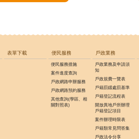
表單下載
便民服務
戶政業務
便民服務措施
戶政業務及申請須
知
案件進度查詢
戶政規費一覽表
戶政網路申辦服務
戶籍罰鍰處罰基準
戶政網路預約服務
戶籍登記流程表
其他查詢(學區、相
關對照表)
開放異地戶所辦理
戶籍登記項目
案件辦理時限表
戶籍類常見問答集
戶政法令分享