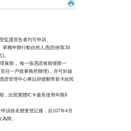
且未受監護宣告者均可申請。
、單獨申辦行動自然人憑證(收取30
元)。
可辦理展期， 每一張憑證展期僅限一
可至任一戶政事務所辦理)，亦可於線
憑證管理中心將以掛號郵寄新卡給民
期，比照實體IC卡最長使用年限8
申請姓名變更登記後，自107年4月
次為限。