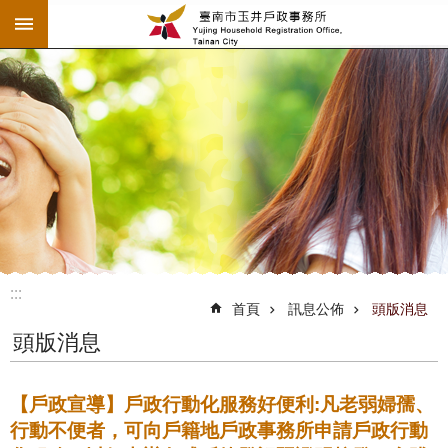
:::
跳到主要內容區塊
:::
:::
首頁
訊息公佈
頭版消息
頭版消息
【戶政宣導】戶政行動化服務好便利:凡老弱婦孺、
行動不便者，可向戶籍地戶政事務所申請戶政行動