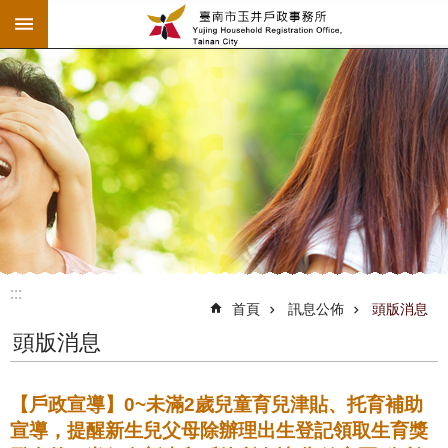
:::
跳到主要內容區塊
:::
:::
首頁
訊息公佈
頭版消息
頭版消息
【戶政宣導】0~未滿2歲兒童育兒津貼、托育補助
宣導，提醒新生兒父母除辦理出生登記領取生育獎