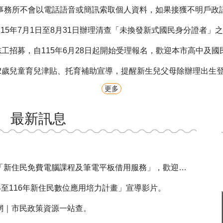
話語音或簡訊索取個人資料，如果接獲不明戶政語音、簡訊通知、或是自稱戶政機關(人員)可疑電話，請先
5年7月1日至8月31日辦理清查「未換發新式國民身分證者」之戶籍狀況，
志工招募，自115年6月28日起開始受理報名，歡迎本市高中及
津貼、托育補助宣導，提醒新生兒父母除辦理出生登記領取生育獎勵金外，尚須向新生兒戶籍所在地(鄉鎮市區
更多
最新訊息
。
住民免費電腦課程及筆電平板借用服務」，歡迎新住民多加利用!
4至116年新住民數位應用培力計畫」宣導影片。
網｜市民政策資源一站查。